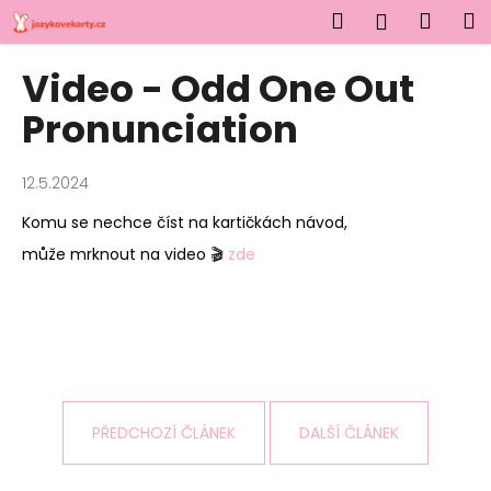
K
Přejít
Hledat
Náku
M
Přihlášen
na
o
obsah
Zpět
Zpět
košík
š
Video - Odd One Out
í
C
Pronunciation
k
o
p
12.5.2024
o
Komu se nechce číst na kartičkách návod,
t
může mrknout na video 🎬
zde
ř
e
b
u
j
e
t
PŘEDCHOZÍ ČLÁNEK
DALŠÍ ČLÁNEK
e
n