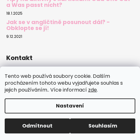
a Was passt nicht?
18.1.2025
Jak se v angličtině posunout dál? -
Obklopte se jí!
9.12.2021
Kontakt
sylva.novotna
@
email.cz
Tento web používá soubory cookie. Dalším
737702500
procházením tohoto webu vyjadřujete souhlas s
jejich používáním.. Více informací
zde
.
Nastavení
Vytvořil Shoptet
Copyright 2026
jazykovekarty.cz
. Všechna práva
Odmítnout
Souhlasím
vyhrazena.
Upravit nastavení cookies