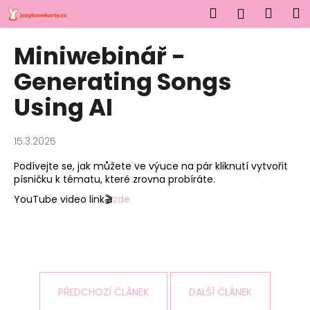
K
Přejít
Hledat
Náku
M
Přihlášen
na
o
obsah
Zpět
Zpět
košík
š
Miniwebinář -
í
C
Generating Songs
k
o
Using AI
p
o
15.3.2025
t
ř
Podívejte se, jak můžete ve výuce na pár kliknutí vytvořit
písničku k tématu, které zrovna probíráte.
e
b
YouTube video link
🎬
zde
u
j
e
t
e
PŘEDCHOZÍ ČLÁNEK
DALŠÍ ČLÁNEK
n