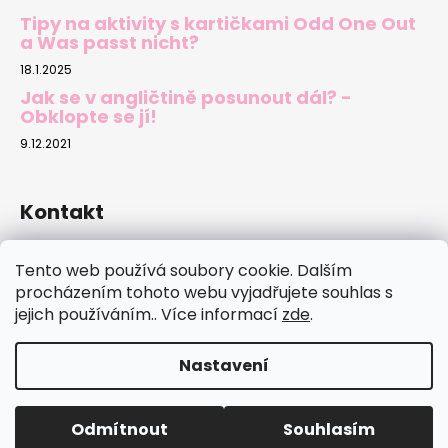
Tipy na aktivity s kartičkami Odd One Out
a Was passt nicht?
18.1.2025
Jak se v angličtině posunout dál? -
Obklopte se jí!
9.12.2021
Kontakt
sylva.novotna
@
email.cz
Tento web používá soubory cookie. Dalším
737702500
procházením tohoto webu vyjadřujete souhlas s
jejich používáním.. Více informací
zde
.
Nastavení
Vytvořil Shoptet
Copyright 2026
jazykovekarty.cz
. Všechna práva
Odmítnout
Souhlasím
vyhrazena.
Upravit nastavení cookies