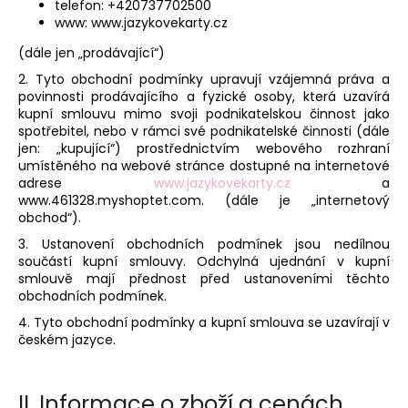
telefon: +420737702500
a
www: www.jazykovekarty.cz
j
(dále jen „prodávající“)
í
2. Tyto obchodní podmínky upravují vzájemná práva a
t
povinnosti prodávajícího a fyzické osoby, která uzavírá
?
kupní smlouvu mimo svoji podnikatelskou činnost jako
spotřebitel, nebo v rámci své podnikatelské činnosti (dále
jen: „kupující“) prostřednictvím webového rozhraní
umístěného na webové stránce dostupné na internetové
adrese
www.jazykovekarty.cz
a
www.461328.myshoptet.com. (dále je „internetový
HLEDAT
obchod“).
3. Ustanovení obchodních podmínek jsou nedílnou
součástí kupní smlouvy. Odchylná ujednání v kupní
smlouvě mají přednost před ustanoveními těchto
obchodních podmínek.
4. Tyto obchodní podmínky a kupní smlouva se uzavírají v
českém jazyce.
II.
Informace o zboží a cenách