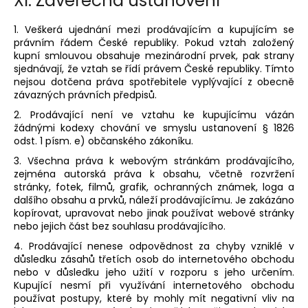
XI.
Závěrečná ustanovení
1. Veškerá ujednání mezi prodávajícím a kupujícím se
právním řádem České republiky. Pokud vztah založený
kupní smlouvou obsahuje mezinárodní prvek, pak strany
sjednávají, že vztah se řídí právem České republiky. Tímto
nejsou dotčena práva spotřebitele vyplývající z obecně
závazných právních předpisů.
2. Prodávající není ve vztahu ke kupujícímu vázán
žádnými kodexy chování ve smyslu ustanovení § 1826
odst. 1 písm. e) občanského zákoníku.
3. Všechna práva k webovým stránkám prodávajícího,
zejména autorská práva k obsahu, včetně rozvržení
stránky, fotek, filmů, grafik, ochranných známek, loga a
dalšího obsahu a prvků, náleží prodávajícímu. Je zakázáno
kopírovat, upravovat nebo jinak používat webové stránky
nebo jejich část bez souhlasu prodávajícího.
4. Prodávající nenese odpovědnost za chyby vzniklé v
důsledku zásahů třetích osob do internetového obchodu
nebo v důsledku jeho užití v rozporu s jeho určením.
Kupující nesmí při využívání internetového obchodu
používat postupy, které by mohly mít negativní vliv na