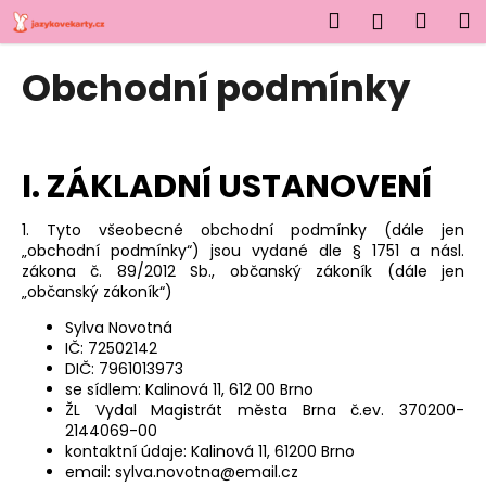
K
Přejít
Hledat
Náku
M
Přihlášen
na
o
obsah
Zpět
Zpět
košík
š
Obchodní podmínky
í
C
k
o
p
I. ZÁKLADNÍ USTANOVENÍ
o
t
1. Tyto všeobecné obchodní podmínky (dále jen
„obchodní podmínky“) jsou vydané dle § 1751 a násl.
ř
zákona č. 89/2012 Sb., občanský zákoník (dále jen
e
„občanský zákoník“)
b
Sylva Novotná
u
IČ: 72502142
j
DIČ: 7961013973
se sídlem: Kalinová 11, 612 00 Brno
e
ŽL Vydal Magistrát města Brna č.ev. 370200-
t
2144069-00
e
kontaktní údaje: Kalinová 11, 61200 Brno
email: sylva.novotna@email.cz
n