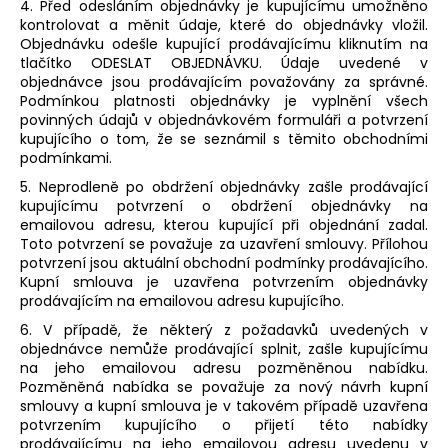
4. Před odesláním objednávky je kupujícímu umožněno
kontrolovat a měnit údaje, které do objednávky vložil.
Objednávku odešle kupující prodávajícímu kliknutím na
tlačítko ODESLAT OBJEDNÁVKU. Údaje uvedené v
objednávce jsou prodávajícím považovány za správné.
Podmínkou platnosti objednávky je vyplnění všech
povinných údajů v objednávkovém formuláři a potvrzení
kupujícího o tom, že se seznámil s těmito obchodními
podmínkami.
5. Neprodleně po obdržení objednávky zašle prodávající
kupujícímu potvrzení o obdržení objednávky na
emailovou adresu, kterou kupující při objednání zadal.
Toto potvrzení se považuje za uzavření smlouvy. Přílohou
potvrzení jsou aktuální obchodní podmínky prodávajícího.
Kupní smlouva je uzavřena potvrzením objednávky
prodávajícím na emailovou adresu kupujícího.
6. V případě, že některý z požadavků uvedených v
objednávce nemůže prodávající splnit, zašle kupujícímu
na jeho emailovou adresu pozměněnou nabídku.
Pozměněná nabídka se považuje za nový návrh kupní
smlouvy a kupní smlouva je v takovém případě uzavřena
potvrzením kupujícího o přijetí této nabídky
prodávajícímu na jeho emailovou adresu uvedenu v