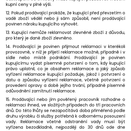
kupní ceny v plné výši.
12. Pokud prodávající prokáže, že kupující před převzetím o
vadě zboží věděl nebo ji sám způsobil, není prodávající
povinen nároku kupujícího vyhovět.
13. Kupující nemůže reklamovat zlevněné zboží z důvodu,
pro který je dané zboží zlevněno.
14. Prodávající je povinen přijmout reklamaci v kterékoli
provozovně, v níž je přijetí reklamace možné, případně i v
sídle nebo místě podnikání. Prodávající je povinen
kupujícímu vydat písemné potvrzení o tom, kdy kupující
právo uplatnil, co je obsahem reklamace a jaký způsob
vyřízení reklamace kupující požaduje, jakož i potvrzení o
datu a způsobu vyřízení reklamace, včetně potvrzení o
provedení opravy a době jejího trvání, případně písemné
odůvodnění zamítnutí reklamace.
15. Prodávající nebo jím pověřený pracovník rozhodne o
reklamaci ihned, ve složitých případech do tří pracovních
dnů. Do této lhůty se nezapočítává doba přiměřená podle
druhu výrobku či služby potřebná k odbornému posouzení
vady. Reklamace včetně odstranění vady musí být
vyřízena bezodkladně, nejpozději do 30 dnů ode dne