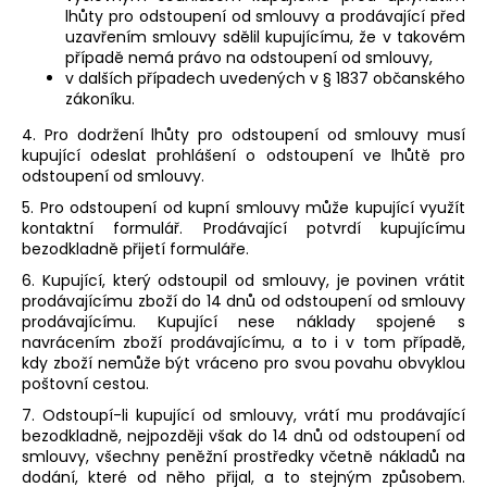
lhůty pro odstoupení od smlouvy a prodávající před
uzavřením smlouvy sdělil kupujícímu, že v takovém
případě nemá právo na odstoupení od smlouvy,
v dalších případech uvedených v § 1837 občanského
zákoníku.
4. Pro dodržení lhůty pro odstoupení od smlouvy musí
kupující odeslat prohlášení o odstoupení ve lhůtě pro
odstoupení od smlouvy.
5. Pro odstoupení od kupní smlouvy může kupující využít
kontaktní formulář. Prodávající potvrdí kupujícímu
bezodkladně přijetí formuláře.
6. Kupující, který odstoupil od smlouvy, je povinen vrátit
prodávajícímu zboží do 14 dnů od odstoupení od smlouvy
prodávajícímu. Kupující nese náklady spojené s
navrácením zboží prodávajícímu, a to i v tom případě,
kdy zboží nemůže být vráceno pro svou povahu obvyklou
poštovní cestou.
7. Odstoupí-li kupující od smlouvy, vrátí mu prodávající
bezodkladně, nejpozději však do 14 dnů od odstoupení od
smlouvy, všechny peněžní prostředky včetně nákladů na
dodání, které od něho přijal, a to stejným způsobem.