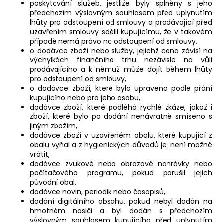
poskytování služeb, jestliže byly splněny s jeho
předchozím výslovným souhlasem před uplynutím
lhůty pro odstoupení od smlouvy a prodávající před
uzavřením smlouvy sdělil kupujícímu, že v takovém
případě nemá právo na odstoupení od smlouvy,
o dodávce zboží nebo služby, jejichž cena závisí na
výchylkách finančního trhu nezávisle na vůli
prodávajícího a k němuž může dojít během lhůty
pro odstoupení od smlouvy,
o dodávce zboží, které bylo upraveno podle přání
kupujícího nebo pro jeho osobu,
dodávce zboží, které podléhá rychlé zkáze, jakož i
zboží, které bylo po dodání nenávratně smíseno s
jiným zbožím,
dodávce zboží v uzavřeném obalu, které kupující z
obalu vyňal a z hygienických důvodů jej není možné
vrátit,
dodávce zvukové nebo obrazové nahrávky nebo
počítačového programu, pokud porušil jejich
původní obal,
dodávce novin, periodik nebo časopisů,
dodání digitálního obsahu, pokud nebyl dodán na
hmotném nosiči a byl dodán s předchozím
výslovným souhlasem kupujícího před uplynutím