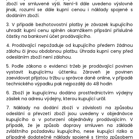
zboží ve smluvené výši. Není-li dále uvedeno výslovně
jinak, rozumí se dále kupní cenou i náklady spojené s
dodáním zboží.
3. V případě bezhotovostní platby je závazek kupujícího
uhradit kupní cenu splněn okamžikem připsání příslušné
částky na bankovní účet prodávajícího.
4. Prodávající nepožaduje od kupujícího předem žádnou
zálohu či jinou obdobnou platbu. Úhrada kupní ceny před
odesláním zboží není zálohou.
5. Podle zákona o evidenci tržeb je prodávající povinen
vystavit kupujícímu účtenku. Zároveň je povinen
zaevidovat přijatou tržbu u správce daně online, v případě
technického výpadku pak nejpozději do 48 hodin
6. Zboží je kupujícímu dodáno
prostřednictvím výdejny
zásilek na adresu výdejny, kterou kupující určil.
7. Náklady na dodání zboží v závislosti na způsobu
odeslání a převzetí zboží jsou uvedeny v objednávce
kupujícího a v potvrzení objednávky prodávajícím. V
případě, že je způsob dopravy smluven na základě
zvláštního požadavku kupujícího, nese kupující riziko a
případné dodatečné náklady spojené s tímto způsobem