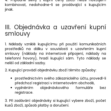
4. Případné slevy z kupní ceny zboží nelze navzájem
kombinovat, nedohodne-li se prodávající s kupujícím
jinak.
III.
Objednávka a uzavření kupní
smlouvy
1. Náklady vzniklé kupujícímu při použití komunikačních
prostředků na dálku v souvislosti s uzavřením kupní
smlouvy (náklady na internetové připojení, náklady na
telefonní hovory), hradí kupující sám. Tyto náklady se
neliší od základní sazby.
2. Kupující provádí objednávku zboží těmito způsoby:
prostřednictvím svého zákaznického účtu, provedl-li
předchozí registraci v internetovém obchodě,
vyplněním objednávkového formuláře bez
registrace.
3. Při zadávání objednávky si kupující vybere zboží, počet
kusů zboží, způsob platby a doručení.