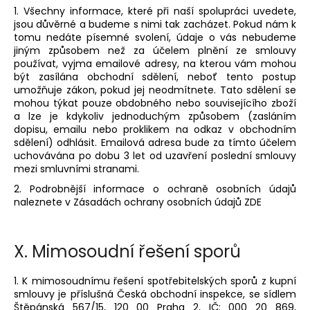
1. Všechny informace, které při naší spolupráci uvedete,
jsou důvěrné a budeme s nimi tak zacházet. Pokud nám k
tomu nedáte písemné svolení, údaje o vás nebudeme
jiným způsobem než za účelem plnění ze smlouvy
používat, vyjma emailové adresy, na kterou vám mohou
být zasílána obchodní sdělení, neboť tento postup
umožňuje zákon, pokud jej neodmítnete. Tato sdělení se
mohou týkat pouze obdobného nebo souvisejícího zboží
a lze je kdykoliv jednoduchým způsobem (zasláním
dopisu, emailu nebo proklikem na odkaz v obchodním
sdělení) odhlásit. Emailová adresa bude za tímto účelem
uchovávána po dobu 3 let od uzavření poslední smlouvy
mezi smluvními stranami.
2. Podrobnější informace o ochraně osobních údajů
naleznete v Zásadách ochrany osobních údajů ZDE
X.
Mimosoudní řešení sporů
1. K mimosoudnímu řešení spotřebitelských sporů z kupní
smlouvy je příslušná Česká obchodní inspekce, se sídlem
Štěpánská 567/15, 120 00 Praha 2, IČ: 000 20 869,