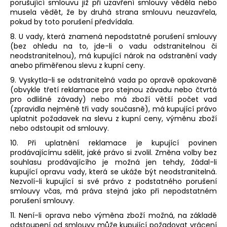
porušující smlouvu již při uzavření smlouvy věděla nebo
musela vědět, že by druhá strana smlouvu neuzavřela,
pokud by toto porušení předvídala.
8. U vady, která znamená nepodstatné porušení smlouvy
(bez ohledu na to, jde-li o vadu odstranitelnou či
neodstranitelnou), má kupující nárok na odstranění vady
anebo přiměřenou slevu z kupní ceny.
9. Vyskytla-li se odstranitelná vada po opravě opakovaně
(obvykle třetí reklamace pro stejnou závadu nebo čtvrtá
pro odlišné závady) nebo má zboží větší počet vad
(zpravidla nejméně tři vady současně), má kupující právo
uplatnit požadavek na slevu z kupní ceny, výměnu zboží
nebo odstoupit od smlouvy.
10. Při uplatnění reklamace je kupující povinen
prodávajícímu sdělit, jaké právo si zvolil. Změna volby bez
souhlasu prodávajícího je možná jen tehdy, žádal-li
kupující opravu vady, která se ukáže být neodstranitelná.
Nezvolí-li kupující si své právo z podstatného porušení
smlouvy včas, má práva stejná jako při nepodstatném
porušení smlouvy.
11. Není-li oprava nebo výměna zboží možná, na základě
odstoupení od smlouvy může kupující požadovat vrácení