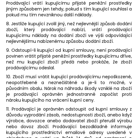
Prodávající vrátí kupujícímu přijaté peněžní prostředky
jiným způsobem jen tehdy, pokud s tím kupující souhlasí a
pokud mu tím nevzniknou další náklady.
8. Jestliže kupující zvolil jiný, než nejlevnější způsob dodání
zboží, který prodávající nabízí, vrátí prodávající
kupujícímu náklady na dodání zboží ve výši odpovídající
nejlevnějšímu nabízenému způsobu dodání zboží.
9. Odstoupí-li kupující od kupní smlouvy, není prodávající
povinen vrátit přijaté peněžní prostředky kupujícímu dříve,
než mu kupující zboží předá nebo prokáže, že zboží
prodávajícímu odeslal.
10. Zboží musí vrátit kupující prodávajícímu nepoškozené,
neopotřebené a neznečištěné a je-li to možné, v
původním obalu. Nárok na náhradu škody vzniklé na zboží
je prodávající oprávněn jednostranně započíst proti
nároku kupujícího na vrácení kupní ceny.
11. Prodávající je oprávněn odstoupit od kupní smlouvy z
důvodu vyprodání zásob, nedostupnosti zboží, anebo když
výrobce, dovozce anebo dodavatel zboží přerušil výrobu
nebo dovoz zboží. Prodávající bezodkladně informuje
kupujícího prostřednictví emailové adresy uvedené v