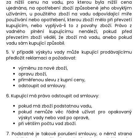
za nižší cenu na vadu, pro kterou byla nižší cena
ujednána, na opotřebení zboží způsobené jeho obvyklým
užíváním, u použitého zboží na vadu odpovídající míře
používání nebo opotřebení, kterou zboží mělo při převzetí
kupujícím, nebo vyplývá-li to z povahy zboží. Právo z
vadného plnění kupujícímu nenáleží, pokud před
převzetím zboží věděl, že zboží má vadu, anebo pokud
vadu sám kupující způsobil.
5. V případě výskytu vady může kupující prodávajícímu
předložit reklamaci a požadovat:
výměnu za nové zboží,
opravu zboží,
přiměřenou slevu z kupní ceny,
odstoupit od smlouvy.
6. Kupující má právo odstoupit od smlouvy:
pokud má zboží podstatnou vadu,
pokud nemůže věc řádně užívat pro opakovaný
výskyt vady nebo vad po opravě,
při větším počtu vad zboží.
7. Podstatné je takové porušení smlouvy, o němž strana