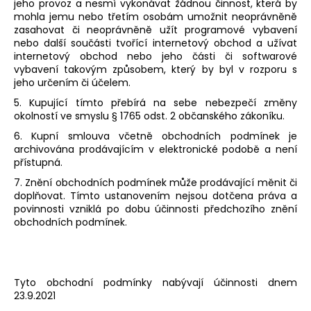
jeho provoz a nesmí vykonávat žádnou činnost, která by
mohla jemu nebo třetím osobám umožnit neoprávněně
zasahovat či neoprávněně užít programové vybavení
nebo další součásti tvořící internetový obchod a užívat
internetový obchod nebo jeho části či softwarové
vybavení takovým způsobem, který by byl v rozporu s
jeho určením či účelem.
5. Kupující tímto přebírá na sebe nebezpečí změny
okolností ve smyslu § 1765 odst. 2 občanského zákoníku.
6. Kupní smlouva včetně obchodních podmínek je
archivována prodávajícím v elektronické podobě a není
přístupná.
7. Znění obchodních podmínek může prodávající měnit či
doplňovat. Tímto ustanovením nejsou dotčena práva a
povinnosti vzniklá po dobu účinnosti předchozího znění
obchodních podmínek.
Tyto obchodní podmínky nabývají účinnosti dnem
23.9.2021