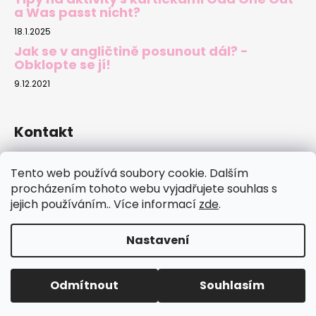
a Was passt nicht?
18.1.2025
Jak se v angličtině posunout dál? -
Obklopte se jí!
9.12.2021
Kontakt
sylva.novotna
@
email.cz
Tento web používá soubory cookie. Dalším
737702500
procházením tohoto webu vyjadřujete souhlas s
jejich používáním.. Více informací
zde
.
Nastavení
Vytvořil Shoptet
Copyright 2026
jazykovekarty.cz
. Všechna práva
Odmítnout
Souhlasím
vyhrazena.
Upravit nastavení cookies