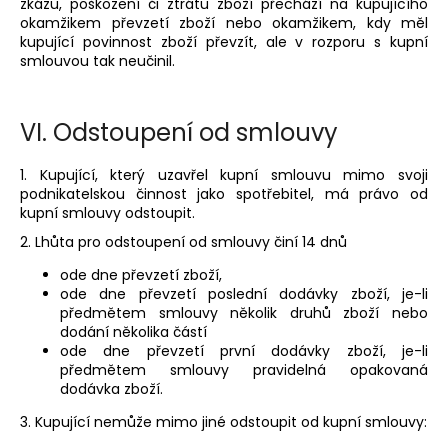
zkázu, poškození či ztrátu zboží přechází na kupujícího
okamžikem převzetí zboží nebo okamžikem, kdy měl
kupující povinnost zboží převzít, ale v rozporu s kupní
smlouvou tak neučinil.
VI.
Odstoupení od smlouvy
1. Kupující, který uzavřel kupní smlouvu mimo svoji
podnikatelskou činnost jako spotřebitel, má právo od
kupní smlouvy odstoupit.
2. Lhůta pro odstoupení od smlouvy činí 14 dnů
ode dne převzetí zboží,
ode dne převzetí poslední dodávky zboží, je-li
předmětem smlouvy několik druhů zboží nebo
dodání několika částí
ode dne převzetí první dodávky zboží, je-li
předmětem smlouvy pravidelná opakovaná
dodávka zboží.
3. Kupující nemůže mimo jiné odstoupit od kupní smlouvy: