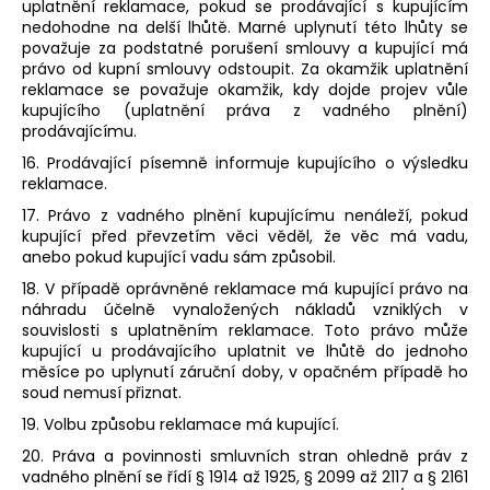
uplatnění reklamace, pokud se prodávající s kupujícím
nedohodne na delší lhůtě. Marné uplynutí této lhůty se
považuje za podstatné porušení smlouvy a kupující má
právo od kupní smlouvy odstoupit. Za okamžik uplatnění
reklamace se považuje okamžik, kdy dojde projev vůle
kupujícího (uplatnění práva z vadného plnění)
prodávajícímu.
16. Prodávající písemně informuje kupujícího o výsledku
reklamace.
17. Právo z vadného plnění kupujícímu nenáleží, pokud
kupující před převzetím věci věděl, že věc má vadu,
anebo pokud kupující vadu sám způsobil.
18. V případě oprávněné reklamace má kupující právo na
náhradu účelně vynaložených nákladů vzniklých v
souvislosti s uplatněním reklamace. Toto právo může
kupující u prodávajícího uplatnit ve lhůtě do jednoho
měsíce po uplynutí záruční doby, v opačném případě ho
soud nemusí přiznat.
19. Volbu způsobu reklamace má kupující.
20. Práva a povinnosti smluvních stran ohledně práv z
vadného plnění se řídí § 1914 až 1925, § 2099 až 2117 a § 2161