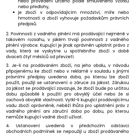
nebo provedení určeno podle smluveného vzorku
nebo předlohy,
je zboží v odpovídajícím množství, míře nebo
hmotnosti a
zboží vyhovuje požadavkům právních
předpisů.
2. Povinnosti z vadného plnění má prodávající nejméně v
takovém rozsahu, v jakém trvají povinnosti z vadného
plnění výrobce. Kupující je jinak oprávněn uplatnit právo z
vady, která se vyskytne u spotřebního zboží v době
dvaceti čtyř měsíců od převzetí.
3. Je-li na prodávaném zboží, na jeho obalu, v návodu
připojenému ke zboží nebo v reklamě v souladu s jinými
právními předpisy uvedena doba, po kterou lze zboží
použít, použijí se ustanovení o záruce za jakost. Zárukou
za jakost se prodávající zavazuje, že zboží bude po určitou
dobu způsobilé k použití pro obvyklý účel nebo že si
zachová obvyklé vlastnosti. Vytkl-li kupující prodávajícímu
vadu zboží oprávněně, neběží lhůta pro uplatnění práv z
vadného plnění ani záruční doba po dobu, po kterou
nemůže kupující vadné zboží užívat.
4. Ustanovení uvedená v předchozím odstavci
obchodních podmínek se nepoužijí u zboží prodávaného