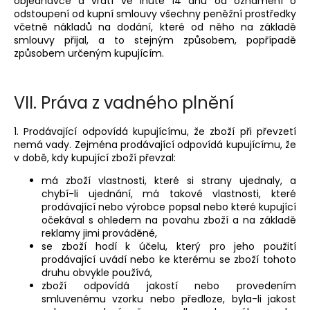
objednávce a vrátí ve lhůtě 14 dnů od oznámení o
odstoupení od kupní smlouvy všechny peněžní prostředky
včetně nákladů na dodání, které od něho na základě
smlouvy přijal, a to stejným způsobem, popřípadě
způsobem určeným kupujícím.
VII.
Práva z vadného plnění
1. Prodávající odpovídá kupujícímu, že zboží při převzetí
nemá vady. Zejména prodávající odpovídá kupujícímu, že
v době, kdy kupující zboží převzal:
má zboží vlastnosti, které si strany ujednaly, a
chybí-li ujednání, má takové vlastnosti, které
prodávající nebo výrobce popsal nebo které kupující
očekával s ohledem na povahu zboží a na základě
reklamy jimi prováděné,
se zboží hodí k účelu, který pro jeho použití
prodávající uvádí nebo ke kterému se zboží tohoto
druhu obvykle používá,
zboží odpovídá jakostí nebo provedením
smluvenému vzorku nebo předloze, byla-li jakost