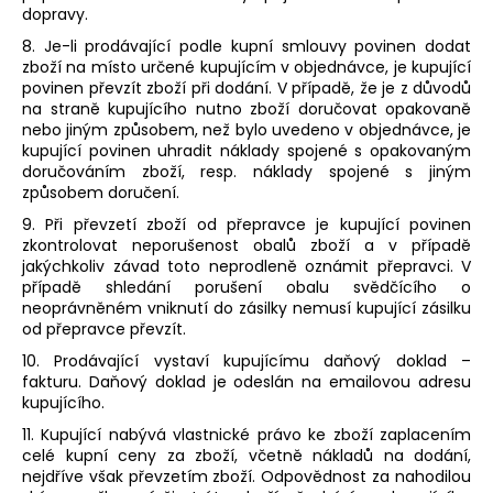
dopravy.
8. Je-li prodávající podle kupní smlouvy povinen dodat
zboží na místo určené kupujícím v objednávce, je kupující
povinen převzít zboží při dodání. V případě, že je z důvodů
na straně kupujícího nutno zboží doručovat opakovaně
nebo jiným způsobem, než bylo uvedeno v objednávce, je
kupující povinen uhradit náklady spojené s opakovaným
doručováním zboží, resp. náklady spojené s jiným
způsobem doručení.
9. Při převzetí zboží od přepravce je kupující povinen
zkontrolovat neporušenost obalů zboží a v případě
jakýchkoliv závad toto neprodleně oznámit přepravci. V
případě shledání porušení obalu svědčícího o
neoprávněném vniknutí do zásilky nemusí kupující zásilku
od přepravce převzít.
10. Prodávající vystaví kupujícímu daňový doklad –
fakturu. Daňový doklad je odeslán na emailovou adresu
kupujícího.
11. Kupující nabývá vlastnické právo ke zboží zaplacením
celé kupní ceny za zboží, včetně nákladů na dodání,
nejdříve však převzetím zboží. Odpovědnost za nahodilou