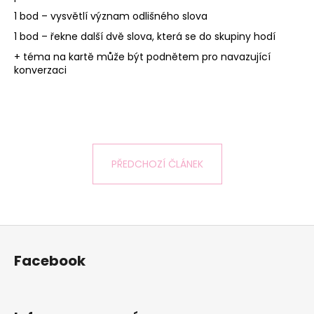
1 bod – vysvětlí význam odlišného slova
1 bod – řekne další dvě slova, která se do skupiny hodí
+ téma na kartě může být podnětem pro navazující
konverzaci
PŘEDCHOZÍ ČLÁNEK
Z
á
Facebook
p
a
t