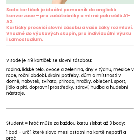
a
Sada kartiček je ideální pomocník do anglické
j
konverzace – pro začátečníky a mírně pokročilé A1-
A2.
í
Kartičky procvičí slovní zásobu a vaše žáky rozmluví.
t
Vhodné do výukových skupin, pro individuální výuku
?
i samostudium.
V sadě je 49 kartiček se slovní zásobou:
rodina, lidské tělo, ovoce a zelenina, dny v týdnu, měsíce v
HLEDAT
roce, roční období, školní potřeby, dům a místnosti v
domě, nábytek, zvířata, příroda, hračky, oblečení, sport,
jídlo a pití, dopravní prostředky, zdraví, hudba a hudební
nástroje.
Student = hráč může za každou kartu získat až 3 body:
1 bod – určí, které slovo mezi ostatní na kartě nepatří a
proč