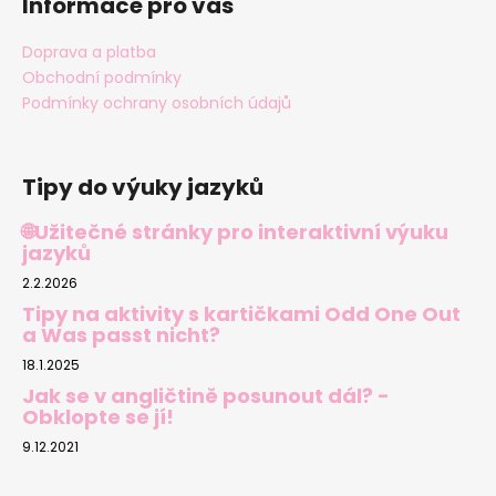
Informace pro vás
í
Doprava a platba
Obchodní podmínky
Podmínky ochrany osobních údajů
Tipy do výuky jazyků
🌐Užitečné stránky pro interaktivní výuku
jazyků
2.2.2026
Tipy na aktivity s kartičkami Odd One Out
a Was passt nicht?
18.1.2025
Jak se v angličtině posunout dál? -
Obklopte se jí!
9.12.2021