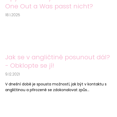
One Out a Was passt nicht?
18.1.2025
Jak se v angličtině posunout dál?
- Obklopte se jí!
9.12.2021
V dnešní době je spousta možností, jak být v kontaktu s
angličtinou a přirozeně se zdokonalovat způs...