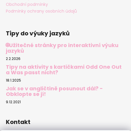
v
Obchodní podmínky
k
Podmínky ochrany osobních údajů
y
v
ý
Tipy do výuky jazyků
p
i
🌐Užitečné stránky pro interaktivní výuku
s
jazyků
u
2.2.2026
Tipy na aktivity s kartičkami Odd One Out
a Was passt nicht?
18.1.2025
Jak se v angličtině posunout dál? -
Obklopte se jí!
9.12.2021
Kontakt