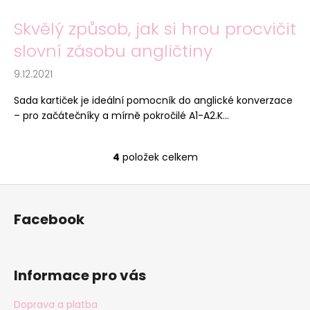
Skvělý způsob, jak si hrou procvičit
slovní zásobu angličtiny
9.12.2021
Sada kartiček je ideální pomocník do anglické konverzace
– pro začátečníky a mírně pokročilé A1-A2.K...
4
položek celkem
O
v
Z
l
á
á
Facebook
d
p
a
a
c
t
í
Informace pro vás
í
p
r
Doprava a platba