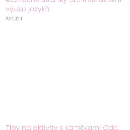
a
výuku jazyků
j
2.2.2026
í
t
?
HLEDAT
Tipy na aktivity s kartičkami Odd