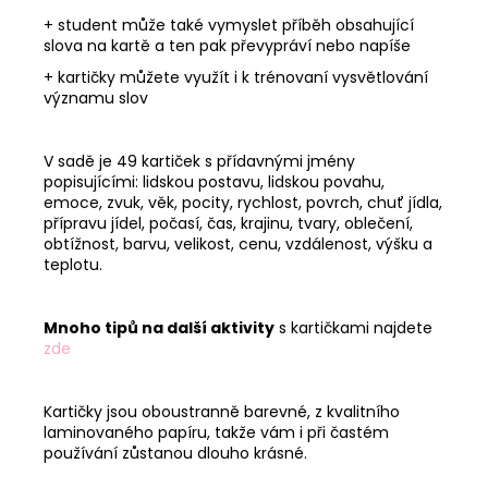
+ student může také vymyslet příběh obsahující
slova na kartě a ten pak převypráví nebo napíše
+ kartičky můžete využít i k trénovaní vysvětlování
významu slov
V sadě je 49 kartiček s přídavnými jmény
popisujícími: lidskou postavu, lidskou povahu,
emoce, zvuk, věk, pocity, rychlost, povrch, chuť jídla,
přípravu jídel, počasí, čas, krajinu, tvary, oblečení,
obtížnost, barvu, velikost, cenu, vzdálenost, výšku a
teplotu.
Mnoho tipů na další aktivity
s kartičkami najdete
zde
Kartičky jsou oboustranně barevné, z kvalitního
laminovaného papíru, takže vám i při častém
používání zůstanou dlouho krásné.