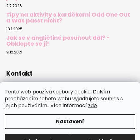
2.2.2026
Tipy na aktivity s kartičkami Odd One Out
a Was passt nicht?
18.1.2025
Jak se v angličtině posunout dál? -
Obklopte se jí!
9.12.2021
Kontakt
sylva.novotna
@
email.cz
Tento web používá soubory cookie. Dalším
737702500
procházením tohoto webu vyjadřujete souhlas s
jejich používáním.. Více informací
zde
.
Nastavení
Vytvořil Shoptet
Copyright 2026
jazykovekarty.cz
. Všechna práva