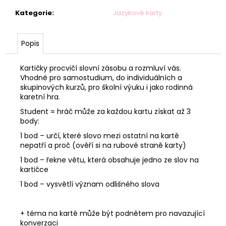
Kategorie
:
Jazykové karty
Popis
Kartičky procvičí slovní zásobu a rozmluví vás.
Vhodné pro samostudium, do individuálních a
skupinových kurzů, pro školní výuku i jako rodinná
karetní hra.
Student = hráč může za každou kartu získat až 3
body:
1 bod – určí, které slovo mezi ostatní na kartě
nepatří a proč (ověří si na rubové straně karty)
1 bod – řekne větu, která obsahuje jedno ze slov na
kartičce
1 bod – vysvětlí význam odlišného slova
+ téma na kartě může být podnětem pro navazující
konverzaci