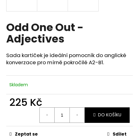
a
j
í
Odd One Out -
t
Adjectives
?
Sada kartiček je ideální pomocník do anglické
konverzace pro mírně pokročilé A2-B1.
HLEDAT
Skladem
225 Kč
Měrná
DO KOŠÍKU
cena:
Zeptat se
Sdílet